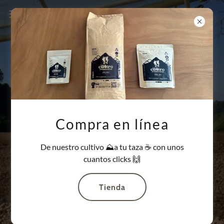
Compra en línea
De nuestro cultivo ⛰️a tu taza ☕️ con unos
cuantos clicks 🙌
Todo comenzó con un
Tienda
viaje....
Café de Origen Sierra Nevada de